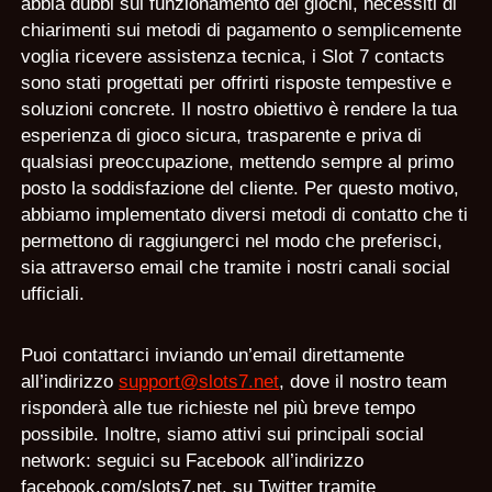
abbia dubbi sul funzionamento dei giochi, necessiti di
chiarimenti sui metodi di pagamento o semplicemente
voglia ricevere assistenza tecnica, i Slot 7 contacts
sono stati progettati per offrirti risposte tempestive e
soluzioni concrete. Il nostro obiettivo è rendere la tua
esperienza di gioco sicura, trasparente e priva di
qualsiasi preoccupazione, mettendo sempre al primo
posto la soddisfazione del cliente. Per questo motivo,
abbiamo implementato diversi metodi di contatto che ti
permettono di raggiungerci nel modo che preferisci,
sia attraverso email che tramite i nostri canali social
ufficiali.
Puoi contattarci inviando un’email direttamente
all’indirizzo
support@slots7.net
, dove il nostro team
risponderà alle tue richieste nel più breve tempo
possibile. Inoltre, siamo attivi sui principali social
network: seguici su Facebook all’indirizzo
facebook.com/slots7.net, su Twitter tramite