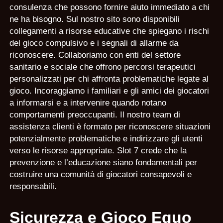
consulenza che possono fornire aiuto immediato a chi
ne ha bisogno. Sul nostro sito sono disponibili
collegamenti a risorse educative che spiegano i rischi
del gioco compulsivo e i segnali di allarme da
riconoscere. Collaboriamo con enti del settore
sanitario e sociale che offrono percorsi terapeutici
personalizzati per chi affronta problematiche legate al
gioco. Incoraggiamo i familiari e gli amici dei giocatori
a informarsi e a intervenire quando notano
comportamenti preoccupanti. Il nostro team di
assistenza clienti è formato per riconoscere situazioni
potenzialmente problematiche e indirizzare gli utenti
verso le risorse appropriate. Slot 7 crede che la
prevenzione e l’educazione siano fondamentali per
costruire una comunità di giocatori consapevoli e
responsabili.
Sicurezza e Gioco Equo