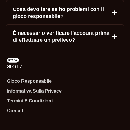
Cosa devo fare se ho problemi con il
gioco responsabile?
È necessario verificare l'account prima
di effettuare un prelievo?
Gioco Responsabile
Informativa Sulla Privacy
Termini E Condizioni
Contatti