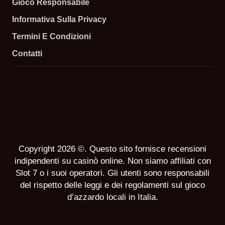
Gioco Responsabile
Informativa Sulla Privacy
Termini E Condizioni
Contatti
Copyright 2026 ©. Questo sito fornisce recensioni
indipendenti su casinò online. Non siamo affiliati con
Slot 7 o i suoi operatori. Gli utenti sono responsabili
del rispetto delle leggi e dei regolamenti sul gioco
d’azzardo locali in Italia.