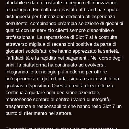
affidabile e da un costante impegno nell’innovazione
tecnologica. Fin dalla sua nascita, il brand ha saputo
distinguersi per l’attenzione dedicata all’esperienza
dell’utente, combinando un’ampia selezione di giochi di
qualità con un servizio clienti sempre disponibile e
professionale. La reputazione di Slot 7 si è costruita
attraverso migliaia di recensioni positive da parte di
giocatori soddisfatti che hanno apprezzato la serietà,
l’affidabilità e la rapidità nei pagamenti. Nel corso degli
anni, la piattaforma ha continuato ad evolversi,
integrando le tecnologie più moderne per offrire
un’esperienza di gioco fluida, sicura e accessibile da
qualsiasi dispositivo. Questa eredità di eccellenza
continua a guidare ogni decisione aziendale,
mantenendo sempre al centro i valori di integrità,
trasparenza e responsabilità che hanno reso Slot 7 un
punto di riferimento nel settore.