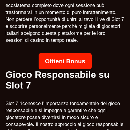
ecosistema completo dove ogni sessione può
trasformarsi in un momento di puro intrattenimento.
Non perdere l’opportunità di unirti ai tavoli live di Slot 7
e scoprire personalmente perché migliaia di giocatori
italiani scelgono questa piattaforma per le loro
sessioni di casino in tempo reale.
Ottieni Bonus
Gioco Responsabile su
Slot 7
Slot 7 riconosce l’importanza fondamentale del gioco
responsabile e si impegna a garantire che ogni
giocatore possa divertirsi in modo sicuro e
consapevole. Il nostro approccio al gioco responsabile