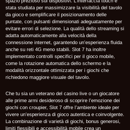
spazio prezioso sui dispositivi. L’interfaccia touch è
stata studiata per massimizzare la visibilità del tavolo
da gioco e semplificare il posizionamento delle
puntate, con pulsanti dimensionati adeguatamente per
evitare errori di selezione. La qualità dello streaming si
adatta automaticamente alla velocità della
connessione internet, garantendo un’esperienza fluida
anche su reti 4G meno stabili. Slot 7 ha inoltre
implementato controlli specifici per il gioco mobile,
come la rotazione automatica dello schermo e la
modalità orizzontale ottimizzata per i giochi che
richiedono maggiore visuale del tavolo.
Che tu sia un veterano del casino live o un giocatore
alle prime armi desideroso di scoprire l’emozione dei
giochi con croupier, Slot 7 offre l’ambiente ideale per
vivere un’esperienza di gioco autentica e coinvolgente.
La combinazione di varietà di giochi, bonus generosi,
limiti flessibili e accessibilità mobile crea un