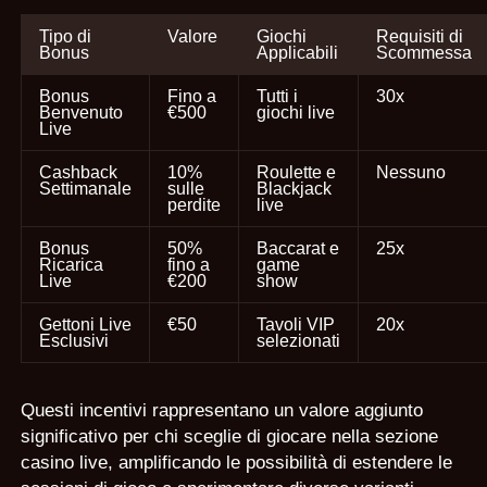
Tipo di
Valore
Giochi
Requisiti di
Bonus
Applicabili
Scommessa
Bonus
Fino a
Tutti i
30x
Benvenuto
€500
giochi live
Live
Cashback
10%
Roulette e
Nessuno
Settimanale
sulle
Blackjack
perdite
live
Bonus
50%
Baccarat e
25x
Ricarica
fino a
game
Live
€200
show
Gettoni Live
€50
Tavoli VIP
20x
Esclusivi
selezionati
Questi incentivi rappresentano un valore aggiunto
significativo per chi sceglie di giocare nella sezione
casino live, amplificando le possibilità di estendere le