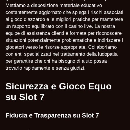
Mettiamo a disposizione materiale educativo
costantemente aggiornato che spiega i rischi associati
al gioco d’azzardo e le migliori pratiche per mantenere
un rapporto equilibrato con il casino live. La nostra
équipe di assistenza clienti è formata per riconoscere
situazioni potenzialmente problematiche e indirizzare i
giocatori verso le risorse appropriate. Collaboriamo
con enti specializzati nel trattamento della ludopatia
per garantire che chi ha bisogno di aiuto possa
trovarlo rapidamente e senza giudizi.
Sicurezza e Gioco Equo
su Slot 7
Fiducia e Trasparenza su Slot 7