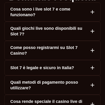
Cosa sono i live slot 7 e come
funzionano?
Quali giochi live sono disponibili su
Slot 7?
Come posso registrarmi su Slot 7
Casino?
Slot 7 è legale e sicuro in Italia?
Quali metodi di pagamento posso
utilizzare?
Cosa rende speciale il casino live di