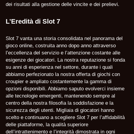
dei risultati alla gestione delle vincite e dei prelievi.
L’Eredità di Slot 7
Slot 7 vanta una storia consolidata nel panorama del
gioco online, costruita anno dopo anno attraverso
l’eccellenza del servizio e l’attenzione costante alle
esigenze dei giocatori. La nostra reputazione si fonda
su anni di esperienza nel settore, durante i quali
abbiamo perfezionato la nostra offerta di giochi con
croupier e ampliato costantemente la gamma di
opzioni disponibili. Abbiamo saputo evolverci insieme
alle tecnologie emergenti, mantenendo sempre al
centro della nostra filosofia la soddisfazione e la
sicurezza degli utenti. Migliaia di giocatori hanno
scelto e continuano a scegliere Slot 7 per l’affidabilità
delle piattaforme, la qualità superiore
dell’intrattenimento e l’integrità dimostrata in ogni