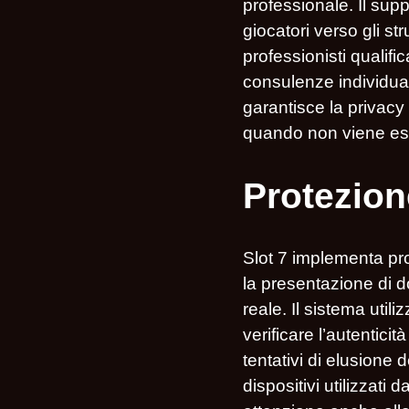
professionale. Il supp
giocatori verso gli s
professionisti qualific
consulenze individual
garantisce la privacy
quando non viene esp
Protezione
Slot 7 implementa proc
la presentazione di do
reale. Il sistema util
verificare l’autentici
tentativi di elusione d
dispositivi utilizzati