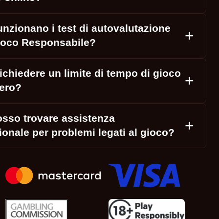
nzionano i test di autovalutazione
Gioco Responsabile?
ichiedere un limite di tempo di gioco
iero?
sso trovare assistenza
ionale per problemi legati al gioco?