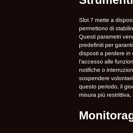
Slot 7 mette a disposi
permettono di stabili
Questi parametri veng
predefiniti per garan
disposti a perdere in
l’accesso alle funzion
notifiche o interruzi
sospendere volontari
questo periodo, il gi
misura più restrittiva,
Monitorag