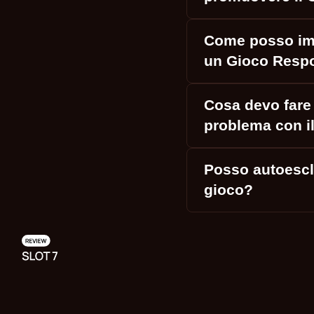
Come posso imp
un Gioco Resp
Cosa devo fare 
problema con i
Posso autoesc
gioco?