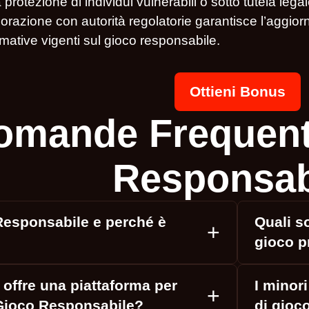
 protezione di individui vulnerabili o sotto tutela le
orazione con autorità regolatorie garantisce l’aggio
mative vigenti sul gioco responsabile.
Ottieni Bonus
omande Frequenti
Responsab
 Responsabile e perché è
Quali s
gioco p
 offre una piattaforma per
I minor
Gioco Responsabile?
di gioc