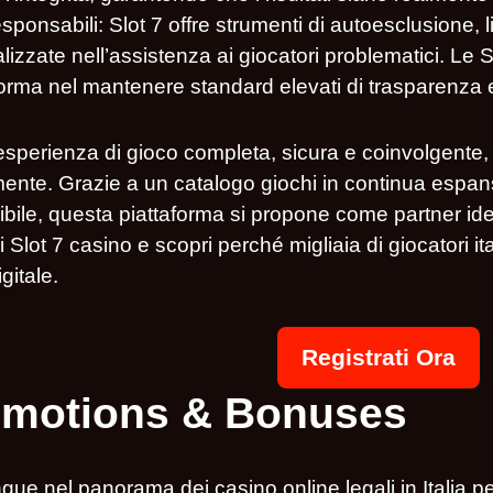
esponsabili: Slot 7 offre strumenti di autoesclusione, 
lizzate nell’assistenza ai giocatori problematici. Le
forma nel mantenere standard elevati di trasparenza 
perienza di gioco completa, sicura e coinvolgente, Slot
lmente. Grazie a un catalogo giochi in continua espa
ibile, questa piattaforma si propone come partner idea
di Slot 7 casino e scopri perché migliaia di giocatori i
gitale.
Registrati Ora
romotions & Bonuses
ingue nel panorama dei casino online legali in Italia