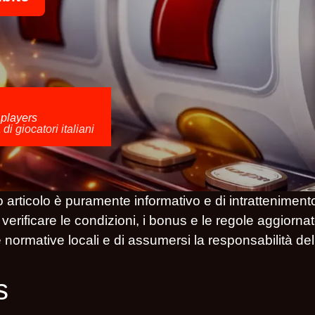
 players
di giocatori italiani
 articolo è puramente informativo e di intratteniment
 verificare le condizioni, i bonus e le regole aggiornate
le normative locali e di assumersi la responsabilità del
s