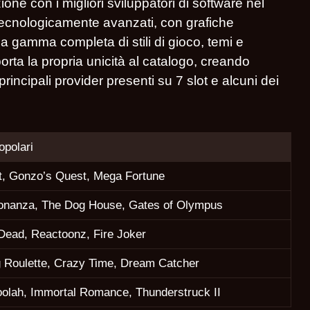
ione con i migliori sviluppatori di software nel
e tecnologicamente avanzati, con grafiche
na gamma completa di stili di gioco, temi e
orta la propria unicità al catalogo, creando
ncipali provider presenti su 7 slot e alcuni dei
opolari
t, Gonzo’s Quest, Mega Fortune
onanza, The Dog House, Gates of Olympus
Dead, Reactoonz, Fire Joker
g Roulette, Crazy Time, Dream Catcher
lah, Immortal Romance, Thunderstruck II