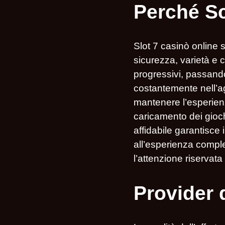
Perché Sc
Slot 7 casinò online 
sicurezza, varietà e c
progressivi, passando
costantemente nell’ag
mantenere l’esperienz
caricamento dei giochi,
affidabile garantisce 
all’esperienza comple
l’attenzione riservata
Provider 