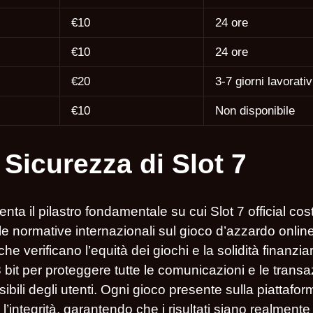
€10
24 ore
€10
24 ore
€20
3-7 giorni lavorativ
€10
Non disponibile
 Sicurezza di Slot 7
ta il pilastro fondamentale su cui Slot 7 official cost
le normative internazionali sul gioco d’azzardo online
he verificano l’equità dei giochi e la solidità finanziar
8 bit per proteggere tutte le comunicazioni e le tran
nsibili degli utenti. Ogni gioco presente sulla piattafo
 l’integrità, garantendo che i risultati siano realment