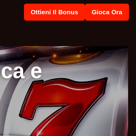
Ottieni Il Bonus
Gioca Ora
oca e