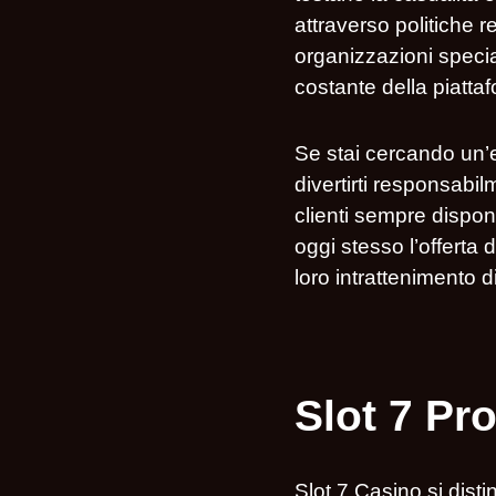
attraverso politiche r
organizzazioni specia
costante della piatta
Se stai cercando un’es
divertirti responsabi
clienti sempre dispon
oggi stesso l’offerta 
loro intrattenimento di
Slot 7 P
Slot 7 Casino si dist